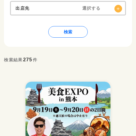
出店先
選択する
検索
275
検索結果
件